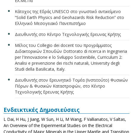
Ελ.Με.Πα
Κάτοχος της Εδράς UNESCO στο γνωστικό αντικείμενο
“Solid Earth Physics and Geohazards Risk Reduction” στο
Ελληνικό Μεσογειακό Πανεπιστήμιο
Διευθυντής στο Κέντρο Τεχνολογικής Ερευνας Κρήτης
Μέλος του Collegio dei docent του προγράμματος
Διδακτορικών Σπουδών Dottorato di ricerca in Ingegneria
per l'Innovazione e lo Sviluppo Sostenibile, Curriculum 2:
Analisi e prevenzione dei rischi naturali, University degli
Studi della Basilicata, Italy.
Διευθυντής στον Ερευνητικό Τομέα (Ινστιτούτο) Φυσικών
Πόρων & Φυσικών Καταστροφών, στο Κέντρο
Τεχνολογικής Ερευνας Κρήτης
Ενδεικτικές Δημοσιεύσεις
L Dai, H Hu, J Jiang, W Sun, H Li, M Wang, F Vallianatos, V Saltas,
An Overview of the Experimental Studies on the Electrical
Conductivity of Major Minerals in the Upper Mantle and Transition