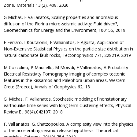
Zone, Materials 13 (2), 408, 2020
G Michas, F Vallianatos, Scaling properties and anomalous
diffusion of the Florina micro-seismic activity: Fluid driven?,
Geomechanics for Energy and the Environment, 100155, 2019
F Ferraro, I Koutalonis, F Vallianatos, F Agosta, Application of
Non-Extensive Statistical Physics on the particle size distribution in
natural carbonate fault rocks, Tectonophysics 771, 228219, 2019
M Cozzolino, P Mauriello, M Moisidi, F Vallianatos, A Probability
Electrical Resistivity Tomography Imaging of complex tectonic
features in the Kissamos and Paleohora urban areas, Western
Crete (Greece), Annals of Geophysics 62, 13
G. Michas, F. Vallianatos, Stochastic modeling of nonstationary
earthquake time series with long-term clustering effects, Physical
Review E , 98(4),042107, 2018
F. Vallianatos, G. Chatzopoulos, A complexity view into the physics
of the accelerating seismic release hypothesis: Theoretical
principles, Entropy , 20(10),754, 2018