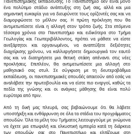
Πανεπιστημιακής Εκπαίδευσης. Το Πανεπιστήμιο δεν είναι μόνο
ένα πολύτιμο στάδιο ανάπτυξης στη ζωή σας, αλλά και μια
σημαντική ευκαιρία για να διευρύνετε τους ορίζοντές σας και να
διαμορφώσετε το μέλλον σας. Η πρώτη πρόκληση που θα
αντιμετωπίσετε είναι η αλλαγή στον τρόπο ζωής. Στα επόμενα
τέσσερα χρόνια στο Πανεπιστήμιο και ειδικότερα στο Τμήμα
Γεωλογίας και Γεωπεριβάλλοντος, πρέπει να μάθετε να είστε
ανεξάρτητοι και οργανωμένοι, να αναπτύξετε δεξιότητες
διαχείρισης χρόνου, να καλλιεργήσετε δημιουργικά τον εαυτό
σας και να διατηρήσετε μια θετική στάση απέναντι στις νέες
προκλήσεις. Επιπλέον, θα αντιμετωπίσετε μια αλλαγή στο
μαθησιακό σας στυλ. Σε σύγκριση με τη δευτεροβάθμια
εκπαίδευση, οι πανεπιστημιακές σπουδές απαιτούν από εσάς να
αναλάβετε την πρωτοβουλία και να είστε πιο ενεργοί, καθώς τα
πεδία της γνώσης και οι ανάγκες μάθησης θα είναι πολύ
ευρύτερα από πριν.
Από τη δική μας πλευρά, σας βεβαιώνουμε ότι θα λάβετε
υποστήριξη και ενθάρρυνση σε όλα τα στάδια του προγράμματος
σπουδών. Όλα τα μέλη του Τμήματος λειτουργούμε με γνώμονα
να έχετε μια επωφελή και ελκυστική εμπειρία κατά τη διάρκεια
των σπουδών σας στο Πανεπιστήμιο και ελπίζουμε στη