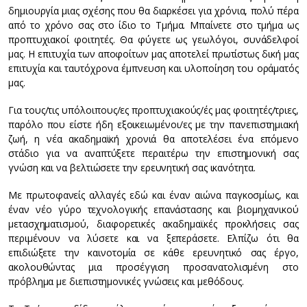
δημιουργία μιας σχέσης που θα διαρκέσει για χρόνια, πολύ πέρα
από το χρόνο σας στο ίδιο το Τμήμα. Μπαίνετε στο τμήμα ως
προπτυχιακοί φοιτητές. Θα φύγετε ως γεωλόγοι, συνάδελφοί
μας. Η επιτυχία των αποφοίτων μας αποτελεί πρωτίστως δική μας
επιτυχία και ταυτόχρονα έμπνευση και υλοποίηση του οράματός
μας.
Για τους/τις υπόλοιπους/ες προπτυχιακούς/ές μας φοιτητές/τριες,
παρόλο που είστε ήδη εξοικειωμένοι/ες με την πανεπιστημιακή
ζωή, η νέα ακαδημαϊκή χρονιά θα αποτελέσει ένα επόμενο
στάδιο για να αναπτύξετε περαιτέρω την επιστημονική σας
γνώση και να βελτιώσετε την ερευνητική σας ικανότητα.
Με πρωτοφανείς αλλαγές εδώ και έναν αιώνα παγκοσμίως, και
έναν νέο γύρο τεχνολογικής επανάστασης και βιομηχανικού
μετασχηματισμού, διαφορετικές ακαδημαϊκές προκλήσεις σας
περιμένουν να λύσετε και να ξεπεράσετε. Ελπίζω ότι θα
επιδιώξετε την καινοτομία σε κάθε ερευνητικό σας έργο,
ακολουθώντας μια προσέγγιση προσανατολισμένη στο
πρόβλημα με διεπιστημονικές γνώσεις και μεθόδους.