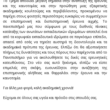
Το Τμήμα αποδίδει μεγάλη σημασία στην ανάπτυξη της έρευνας
και της καινοτομίας και στην προώθηση μιας εξαιρετικής
ακαδημαϊκής κουλτούρας και περιβάλλοντος, προκειμένου να
παρέχει στους φοιτητές περισσότερες ευκαιρίες να συμμετέχουν
σε επιστημονική και διεπιστημονική έρευνα αιχμής. Το
πανεπιστήμιό μας που σύμφωνα με τους διεθνείς πίνακες
κατάταξης των ανωτάτων εκπαιδευτικών ιδρυμάτων αποτελεί ένα
από τα κορυφαία εκπαιδευτικά ιδρύματα σε παγκόσμιο επίπεδο,
απαιτεί από εσάς να τηρείτε αυστηρά τη δεοντολογία και τα
ακαδημαϊκά πρότυπα της έρευνας. Ελπίζω ότι θα αξιοποιήσετε
πλήρως τις δυνατότητες και τους πόρους που παρέχονται από το
Πανεπιστήμιο για να ακολουθήσετε τις δικές σας ερευνητικές
κατευθύνσεις. Στο νέο σας αυτό ξεκίνημα, ελπίζω να είστε
επιμελείς στη σκέψη, ευσυνείδητοι στην αναζήτηση της
επιστημονικής αλήθειας και θαρραλέοι στην έρευνα και την
καινοτομία.
Για άλλη μια φορά, καλή ακαδημαϊκή χρονιά!
Εύχομαι σε όλους σας υγεία και πρόοδο στις σπουδές σας.