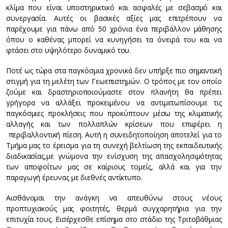
κλίμα που είναι υποστηρικτικό και ασφαλές με σεβασμό και
συνεργασία. Αυτές οι βασικές αξίες μας επιτρέπουν να
παρέχουμε για πάνω από 50 χρόνια ένα περιβάλλον μάθησης
όπου ο καθένας μπορεί να κυνηγήσει τα όνειρά του και να
φτάσει στο υψηλότερο δυναμικό του.
Ποτέ ως τώρα στα παγκόσμια χρονικά δεν υπήρξε πιο σημαντική
στιγμή για τη μελέτη των Γεωεπιστημών. Ο τρόπος με τον οποίο
ζούμε και δραστηριοποιούμαστε στον πλανήτη θα πρέπει
γρήγορα να αλλάξει προκειμένου να αντιμετωπίσουμε τις
παγκόσμιες προκλήσεις που προκύπτουν μέσω της κλιματικής
αλλαγής και των πολλαπλών κρίσεων που επιφέρει η
περιβαλλοντική πίεση. Αυτή η συνειδητοποίηση αποτελεί για το
Τμήμα μας το έρεισμα για τη συνεχή βελτίωση της εκπαιδευτικής
διαδικασίας,με γνώμονα την ενίσχυση της απασχολησιμότητας
των αποφοίτων μας σε καίριους τομείς, αλλά και για την
παραγωγή έρευνας με διεθνές αντίκτυπο.
Αισθάνομαι την ανάγκη να απευθύνω στους νέους
προπτυχιακούς μας φοιτητές, θερμά συγχαρητήρια για την
επιτυχία τους. Εισέρχεσθε επίσημα στο στάδιο της Τριτοβάθμιας