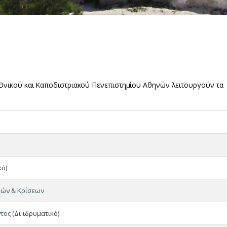
Θνικού και Καποδιστριακού Πενεπιστημίου Αθηνών λειτουργούν τα
κό)
φών & Κρίσεων
ντος
(Δι-ιδρυματικό)