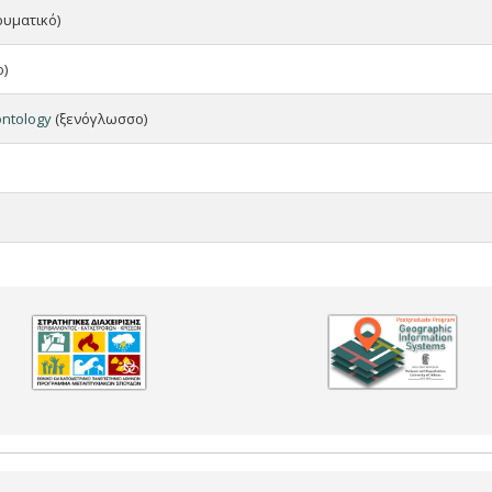
ρυματικό)
)
eontology
(ξενόγλωσσο)