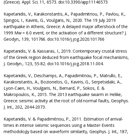
(Greece). Appl. Sci. 11, 6573. doi:10.3390/app11146573
Kapetanidis, V., Karakonstantis, A., Papadimitriou, P., Pavlou, K.,
Spingos, I., Kaviris, G., Voulgaris, N., 2020. The 19 July 2019
earthquake in Athens, Greece: A delayed major aftershock of the
1999 Mw = 6.0 event, or the activation of a different structure? J.
Geodyn., 139, 101766. doi:10.1016/j.jog.2020.101766
Kapetanidis, V. & Kassaras, I., 2019. Contemporary crustal stress
of the Greek region deduced from earthquake focal mechanisms,
J. Geodyn., 123, 55-82. doi:10.1016/j.jog.2018.11.004.
Kapetanidis, V., Deschamps, A., Papadimitriou, P., Matrullo, E.,
Karakonstantis, A., Bozionelos, G., Kaviris, G., Serpetsidaki, A.,
Lyon-Caen, H., Voulgaris, N., Bernard, P., Sokos, E. &
Makropoulos, K., 2015. The 2013 earthquake swarm in Helike,
Greece: seismic activity at the root of old normal faults, Geophys.
J. Int., 202, 2044-2073.
Kapetanidis, V. & Papadimitriou, P., 2011. Estimation of arrival-
times in intense seismic sequences using a Master-Events
methodology based on waveform similarity, Geophys. J. Int., 187,