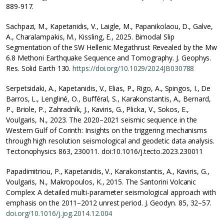
889-917.
Sachpazi, M., Kapetanidis, V., Laigle, M., Papanikolaou, D., Galve,
A., Charalampakis, M., Kissling, E., 2025. Bimodal Slip
Segmentation of the SW Hellenic Megathrust Revealed by the Mw
6.8 Methoni Earthquake Sequence and Tomography. J. Geophys.
Res. Solid Earth 130.
https://doi.org/10.1029/2024JB030788
Serpetsidaki, A., Kapetanidis, V., Elias, P., Rigo, A., Spingos, I., De
Barros, L., Lengliné, O., Bufféral, S., Karakonstantis, A., Bernard,
P., Briole, P., Zahradník, J., Kaviris, G., Plicka, V., Sokos, E.,
Voulgaris, N., 2023. The 2020–2021 seismic sequence in the
Western Gulf of Corinth: Insights on the triggering mechanisms
through high resolution seismological and geodetic data analysis.
Tectonophysics 863, 230011. doi:10.1016/j.tecto.2023.230011
Papadimitriou, P., Kapetanidis, V., Karakonstantis, A., Kaviris, G.,
Voulgaris, N., Makropoulos, K., 2015. The Santorini Volcanic
Complex: A detailed multi-parameter seismological approach with
emphasis on the 2011–2012 unrest period. J. Geodyn. 85, 32–57.
doi.org/10.1016/j.jog.2014.12.004