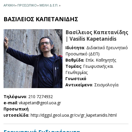
ΑΡΧΙΚΗ
»
ΠΡΟΣΩΠΙΚΟ
»
ΜΕΛΗ Δ.Ε.Π.
»
ΒΑΣΙΛΕΙΟΣ ΚΑΠΕΤΑΝΙΔΗΣ
Βασίλειος Καπετανίδης
| Vasilis Kapetanidis
Ιδιότητα
: Διδακτικό Ερευνητικό
Προσωπικό (ΔΕΠ)
Βαθμίδα
: Επίκ. Καθηγητής
Τομέας
: Γεωφυσικής και
Γεωθερμίας
Γνωστικό
Αντικείμενο
: Σεισμολογία
Τηλέφωνο
: 210 7274932
e-mail
: vkapetan@geol.uoa.gr
Προσωπική
ιστοσελίδα
: http://dggsl.geol.uoa.gr/cv/gr_kapetanidis.html