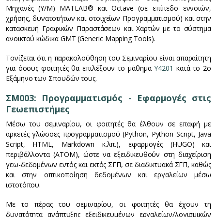
Μηχανές (Υ/Μ) MATLAB® και Octave (σε επίπεδο εννοιών,
χρήσης, δυνατοτήτων και στοιχείων Προγραμματισμού) και στην
κατασκευή Γραφικών Παραστάσεων και Χαρτών με το σύστημα
ανοικτού κώδικα GMT (Generic Mapping Tools).
Τονίζεται ότι η παρακολούθηση του Σεμιναρίου είναι απαραίτητη
για όσους φοιτητές θα επιλέξουν το μάθημα
Υ4201
κατά το 2ο
Εξάμηνο των Σπουδών τους.
ΣΜ003: Προγραμματισμός - Εφαρμογές στις
Γεωεπιστήμες
Μέσω του σεμιναρίου, οι φοιτητές θα έλθουν σε επαφή με
αρκετές γλώσσες προγραμματισμού (Python, Python Script, Java
Script, HTML, Markdown κ.λπ.), εφαρμογές (HUGO) και
περιβάλλοντα (ΑΤΟΜ), ώστε να εξειδικευθούν στη διαχείριση
γεω-δεδομένων εντός και εκτός ΣΓΠ, σε διαδικτυακά ΣΓΠ, καθώς
και στην οπτικοποίηση δεδομένων και εργαλείων μέσω
ιστοτόπου.
Με το πέρας του σεμιναρίου, οι φοιτητές θα έχουν τη
δυνατότητα ανάπτυξης εξειδικευμένων εργαλείων/λογισμικών