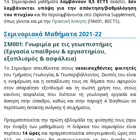
Τα Σεμιναριακά μαθήματα
λαμβάνουν 0,5 ECTS
έκαστο,
δεν
λαμβάνονται υπόψη για την απόκτηση/βαθμολόγηση
του πτυχίου
και θα περιλαμβάνονται στο Diploma Supplement,
όπως γίνεται και με την
Πρακτική Άσκηση
(ΠΑ001, 8ECTS).
Σεμιναριακά Μαθήματα 2021-22
ΣΜ001: Γνωριμία με τις γεωεπιστήμες
(Εργασία υπαίθρου & εργαστηρίου,
εξοπλισμός & ασφάλεια)
Το Σεμινάριο απευθύνεται στους
νεοεισαχθέντες φοιτητές
του Τμήματος Γεωλογίας & Γεωπεριβάλλοντος. Σκοπός του είναι
η ενημέρωση και η εκπαίδευση τους σε θέματα που αφορούν
στον απαραίτητο εξοπλισμό και τη σωστή χρήση του, στους
κανόνες ασφαλείας που διέπουν τη γεωλογική εργασία και
άσκηση στην ύπαιθρο, καθώς και στην παροχή Α΄ Βοηθειών σε
περίπτωση έκτακτης ανάγκης ή ατυχήματος.
Πραγματοποιείται την πρώτη εβδομάδα της φοίτησής τους (πριν
την έναρξη των μαθημάτων). Η διάρκεια του σεμιναρίου είναι
περίπου
14 ώρες
και πραγματοποιείται απογευματινές ώρες στο
Α13, σε ώρες που θα ανακοινώνονται με την έναρξη των