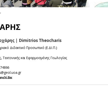
»
ΧΑΡΗΣ
χάρης | Dimitrios Theocharis
ηριακό Διδακτικό Προσωπικό (Ε.ΔΙ.Π.)
ς, Τεκτονικής και Εφαρμοσμένης Γεωλογίας
274866
is@geol.uoa.gr
σελίδα
: