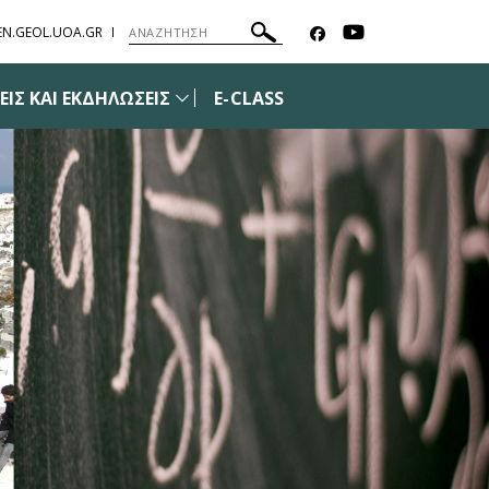
EN.GEOL.UOA.GR
ΙΣ ΚΑΙ ΕΚΔΗΛΩΣΕΙΣ
E-CLASS