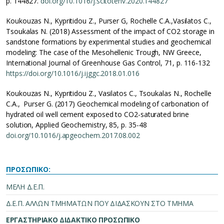
p. 144827.
doi.org/10.1016/j.scitotenv.2020.144827
Koukouzas N., Kypritidou Z., Purser G, Rochelle C.A.,Vasilatos C.,
Tsoukalas N. (2018) Assessment of the impact of CO2 storage in
sandstone formations by experimental studies and geochemical
modeling: The case of the Mesohellenic Trough, NW Greece,
International Journal of Greenhouse Gas Control, 71, p. 116-132
https://doi.org/10.1016/j.ijggc.2018.01.016
Koukouzas N., Kypritidou Z., Vasilatos C., Tsoukalas N., Rochelle
C.A., Purser G. (2017) Geochemical modeling of carbonation of
hydrated oil well cement exposed to CO2-saturated brine
solution, Applied Geochemistry, 85, p. 35-48
doi.org/10.1016/j.apgeochem.2017.08.002
ΠΡΟΣΩΠΙΚΟ:
ΜΕΛΗ Δ.Ε.Π.
Δ.Ε.Π. ΑΛΛΩΝ ΤΜΗΜΑΤΩΝ ΠΟΥ ΔΙΔΑΣΚΟΥΝ ΣΤΟ ΤΜΗΜΑ
ΕΡΓΑΣΤΗΡΙΑΚΟ ΔΙΔΑΚΤΙΚΟ ΠΡΟΣΩΠΙΚΟ