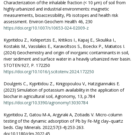
Characterization of the inhalable fraction (< 10 μm) of soil from
highly urbanized and industrial environments: magnetic
measurements, bioaccessibility, Pb isotopes and health risk
assessment. Environ Geochem Health 46, 230
https://doi.org/10.1007/s10653-024-02009-z
Kypritidou Z., Kelepertzis E., Kritikos I., Kapaj E., Skoulika I.,
Kostakis M., Vassilakis E., Karavoltsos S., Boeckx P., Matiatos I.
(2024) Geochemistry and origin of inorganic contaminants in soil,
river sediment and surface water in a heavily urbanized river basin.
STOTEN 927, P. 172250
https://doi.org/10.1016/j.scitotenv.2024.172250
Doulgeris C., Kypritidou Z., Kinigopoulou V., Hatzigiannakis E.
(2023) Simulation of potassium availability in the application of
biochar in agricultural soil, Agronomy, 13, p.784
https://doi.org/10.3390/agronomy13030784
Kypritidou Z, Gatou M-A, Argyraki A, Zotiadis V. Micro-column
testing of the dynamic adsorption of Pb by Fe-Mg clay–quartz
beds. Clay Minerals. 2022;57(3-4):253-263.
doi:10.1180/clm.2022.45