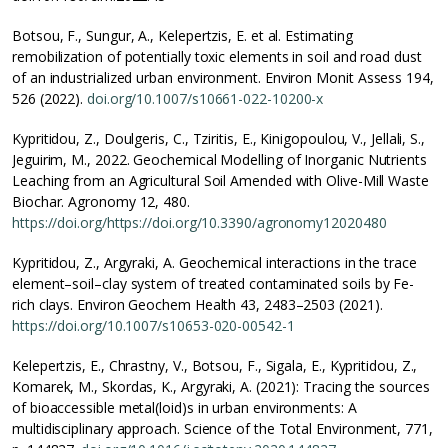
Botsou, F., Sungur, A., Kelepertzis, E. et al. Estimating
remobilization of potentially toxic elements in soil and road dust
of an industrialized urban environment. Environ Monit Assess 194,
526 (2022).
doi.org/10.1007/s10661-022-10200-x
Kypritidou, Z., Doulgeris, C., Tziritis, E., Kinigopoulou, V., Jellali, S.,
Jeguirim, M., 2022. Geochemical Modelling of Inorganic Nutrients
Leaching from an Agricultural Soil Amended with Olive-Mill Waste
Biochar. Agronomy 12, 480.
https://doi.org/https://doi.org/10.3390/agronomy12020480
Kypritidou, Z., Argyraki, A. Geochemical interactions in the trace
element–soil–clay system of treated contaminated soils by Fe-
rich clays. Environ Geochem Health 43, 2483–2503 (2021).
https://doi.org/10.1007/s10653-020-00542-1
Kelepertzis, E., Chrastny, V., Botsou, F., Sigala, E., Kypritidou, Z.,
Komarek, M., Skordas, K., Argyraki, A. (2021): Tracing the sources
of bioaccessible metal(loid)s in urban environments: A
multidisciplinary approach. Science of the Total Environment, 771,