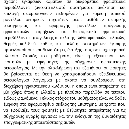
σχάσης εγκαρσίων κυμάτων σε διαφορετικά ηφαιστειακά
περιβάλλοντα (ανοικτά-κλειστά συστήματα), ανάκτηση και
επιλογή σεισμολογικών δεδομένων για εύρεση τοπικού
μοντέλου σεισμικών ταχυτήτων μέσω μεθόδων σεισμικής
τομογραφίας και εφαρμογής μοντέλων πρόγνωσης
ηφαιστειακών εκρήξεων σε διαφορετικά ηφαιστειακά
περιβάλλοντα (σύγκλισης-απόκλισης λιθοσφαιρικών πλακών,
θερμές κηλίδες), καθώς και μελέτη συστημάτων έγκαιρης
προειδοποίησης και δυνατότητες ένταξής τους σε επιχειρησιακό
πλαίσιο. Σκοπός του μαθήματος είναι η εξοικείωση των
φοιτητών με εφαρμογές της σύγχρονης ηφαιστειακής
σεισμολογίας. Με την ολοκλήρωση του εξαμήνου, οι φοιτητές
θα βρίσκονται σε θέση να χρησιμοποιήσουν εξειδικευμένα
σεισμολογικά λογισμικά με σκοπό να συνδράμουν στη
διαχείριση ηφαιστειακού κινδύνου, η οποία είναι απαραίτητη σε
μία χώρα όπως η Ελλάδα, με πλούσιο παρελθόν σε τέτοιου
είδους φαινόμενα. Τελικός στόχος του μαθήματος είναι να δοθεί
έμφαση στο εφαρμοσμένο σκέλος της Επιστήμης, με τρόπο που
να εφοδιάζει τους φοιτητές με δεξιότητες απαραίτητες για τις
σύγχρονες αγορές εργασίας και την ενίσχυση της δυνατότητας
επαγγελματικής αποκατάστασης αυτών