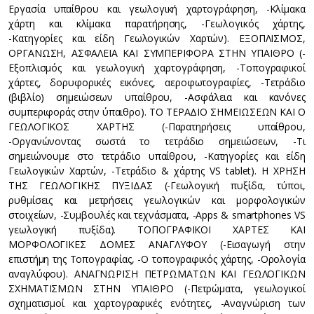
Εργασία υπαίθρου και γεωλογική χαρτογράφηση, -Κλίμακα
χάρτη και κλίμακα παρατήρησης, -Γεωλογικός χάρτης,
-Κατηγορίες και είδη Γεωλογικών Χαρτών). ΕΞΟΠΛΙΣΜΟΣ,
ΟΡΓΑΝΩΣΗ, ΑΣΦΑΛΕΙΑ ΚΑΙ ΣΥΜΠΕΡΙΦΟΡΑ ΣΤΗΝ ΥΠΑΙΘΡΟ (-
Εξοπλισμός και γεωλογική χαρτογράφηση, -Τοπογραφικοί
χάρτες, δορυφορικές εικόνες, αεροφωτογραφίες, -Τετράδιο
(βιβλίο) σημειώσεων υπαίθρου, -Ασφάλεια και κανόνες
συμπεριφοράς στην ύπαιθρο). ΤΟ ΤΕΡΑΔΙΟ ΣΗΜΕΙΩΣΕΩΝ ΚΑΙ Ο
ΓΕΩΛΟΓΙΚΟΣ ΧΑΡΤΗΣ (-Παρατηρήσεις υπαίθρου,
-Οργανώνοντας σωστά το τετράδιο σημειώσεων, -Τι
σημειώνουμε στο τετράδιο υπαίθρου, -Κατηγορίες και είδη
Γεωλογικών Χαρτών, -Τετράδιο & χάρτης VS tablet). Η ΧΡΗΣΗ
ΤΗΣ ΓΕΩΛΟΓΙΚΗΣ ΠΥΞΙΔΑΣ (-Γεωλογική πυξίδα, τύποι,
ρυθμίσεις και μετρήσεις γεωλογικών και μορφολογικών
στοιχείων, -Συμβουλές και τεχνάσματα, -Apps & smartphones VS
γεωλογική πυξίδα). ΤΟΠΟΓΡΑΦΙΚΟΙ ΧΑΡΤΕΣ ΚΑΙ
ΜΟΡΦΟΛΟΓΙΚΕΣ ΔΟΜΕΣ ΑΝΑΓΛΥΦΟΥ (-Εισαγωγή στην
επιστήμη της Τοπογραφίας, -Ο τοπογραφικός χάρτης, -Ορολογία
αναγλύφου). ΑΝΑΓΝΩΡΙΣΗ ΠΕΤΡΩΜΑΤΩΝ ΚΑΙ ΓΕΩΛΟΓΙΚΩΝ
ΣΧΗΜΑΤΙΣΜΩΝ ΣΤΗΝ ΥΠΑΙΘΡΟ (-Πετρώματα, γεωλογικοί
σχηματισμοί και χαρτογραφικές ενότητες, -Αναγνώριση των