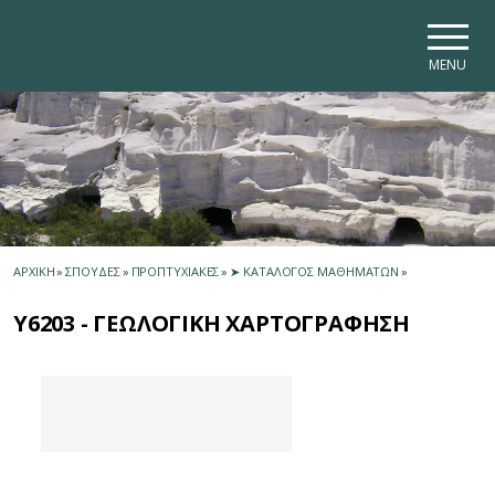
Skip to main navigation
Skip to main content
Skip to page footer
MENU
ΑΡΧΙΚΗ
»
ΣΠΟΥΔΕΣ
»
ΠΡΟΠΤΥΧΙΑΚΕΣ
»
➤ ΚΑΤΑΛΟΓΟΣ ΜΑΘΗΜΑΤΩΝ
»
Υ6203 - ΓΕΩΛΟΓΙΚΗ ΧΑΡΤΟΓΡΑΦΗΣΗ