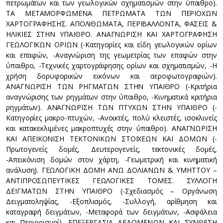
πετρωμάτων και των γεωλογικών σχηματισμών στην ύπαιθρο).
ΤΑ ΜΕΤΑΜΟΡΦΩΜΕΝΑ ΠΕΤΡΩΜΑΤΑ ΤΩΝ ΠΕΡΙΟΧΩΝ
ΧΑΡΤΟΓΡΑΦΗΣΗΣ. ΑΠΟΛΙΘΩΜΑΤΑ, ΠΕΡΙΒΑΛΛΟΝΤΑ, ΦΑΣΕΙΣ &
ΗΛΙΚΙΕΣ ΣΤΗΝ ΥΠΑΙΘΡΟ. ΑΝΑΓΝΩΡΙΣΗ ΚΑΙ ΧΑΡΤΟΓΡΑΦΗΣΗ
ΓΕΩΛΟΓΙΚΩΝ ΟΡΙΩΝ (-Κατηγορίες και είδη γεωλογικών ορίων
και επαφών, -Αναγνώριση της γεωμετρίας των επαφών στην
ύπαιθρο, -Τεχνικές χαρτογράφησης ορίων και σχηματισμών, -Η
χρήση δορυφορικών εικόνων και αεροφωτογραφιών).
ΑΝΑΓΝΩΡΙΣΗ ΤΩΝ ΡΗΓΜΑΤΩΝ ΣΤΗΝ ΥΠΑΙΘΡΟ (-Κριτήρια
αναγνώρισης των ρηγμάτων στην ύπαιθρο, -Κινηματικά κριτήρια
ρηγμάτων). ΑΝΑΓΝΩΡΙΣΗ ΤΩΝ ΠΤΥΧΩΝ ΣΤΗΝ ΥΠΑΙΘΡΟ (-
Κατηγορίες μακρο-πτυχών, -Ανοικτές, πολύ κλειστές, ισοκλινείς
και κατακεκλιμένες μακροπτυχές στην ύπαιθρο). ΑΝΑΓΝΩΡΙΣΗ
ΚΑΙ ΑΠΕΙΚΟΝΙΣΗ ΤΕΚΤΟΝΙΚΩΝ ΣΤΟΙΧΕΩΝ ΚΑΙ ΔΟΜΩΝ (-
Πρωτογενείς δομές, Δευτερογενείς, τεκτονικές δομές,
-Απεικόνιση δομών στον χάρτη, -Γεωμετρική και κινηματική
ανάλυση). ΓΕΩΛΟΓΙΚΗ ΔΟΜΗ ΑΝΩ ΔΟΛΙΑΝΩΝ & ΥΜΗΤΤΟΥ –
ΑΝΤΙΠΡΟΣΩΠΕΥΤΙΚΕΣ ΓΕΩΛΟΓΙΚΕΣ ΤΟΜΕΣ. ΣΥΛΛΟΓΗ
ΔΕΙΓΜΑΤΩΝ ΣΤΗΝ ΥΠΑΙΘΡΟ (-Σχεδιασμός – Οργάνωση
Δειγματοληψίας, -Εξοπλισμός, -Συλλογή, αρίθμηση και
καταγραφή δειγμάτων, -Μεταφορά των δειγμάτων, -Ασφάλεια
και Περιορισμοί). ΕΠΕΞΕΡΓΑΣΙΑ ΔΕΔΟΜΕΝΩΝ ΚΑΙ ΣΥΝΘΕΣΗ